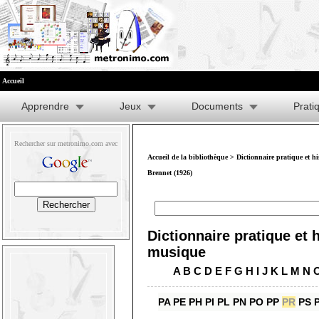
Accueil
Apprendre
Jeux
Documents
Prati
Rechercher sur metronimo.com avec
Accueil de la bibliothèque
>
Dictionnaire pratique et h
Brennet (1926)
Dictionnaire pratique et h
musique
A
B
C
D
E
F
G
H
I
J
K
L
M
N
PA
PE
PH
PI
PL
PN
PO
PP
PR
PS