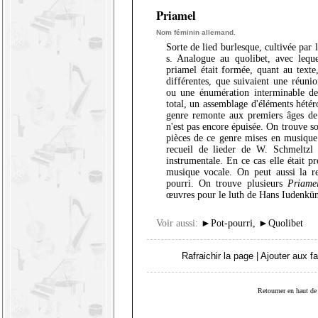
Priamel
Nom féminin allemand.
Sorte de lied burlesque, cultivée par
s. Analogue au quolibet, avec leque
priamel était formée, quant au text
différentes, que suivaient une réuni
ou une énumération interminable de 
total, un assemblage d'éléments hétéro
genre remonte aux premiers âges de
n'est pas encore épuisée. On trouve so
pièces de ce genre mises en musique 
recueil de lieder de W. Schmeltzl 
instrumentale. En ce cas elle était p
musique vocale. On peut aussi la 
pourri. On trouve plusieurs
Priame
œuvres pour le luth de Hans Iudenkün
Voir aussi:
►
Pot-pourri
,
►
Quolibet
Rafraichir la page
|
Ajouter aux fa
Retourner en haut de 