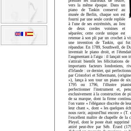
premier les marteaux de feutre,
vers la même époque. Dans un
piano de Taskin conservé au
musée de Berlin, chaque son est
fourni par une seule corde repliée
à l'une de ses extrémités, au lieu
de deux cordes voisines et
séparées; cette corde unique est
retenue à son pli par un crochet à vis
une invention de Taskin, qui fut
répandue. En 1789, Southwell, de Dub
inventait le piano droit, et l'étend
l'augmentant à l'aigu : il lançait son
s'attirait bientôt les félicitations
importants facteurs londoniens, riv
d'Irlande : ce dernier, qui perfectio
par Cristofori et Silbermann, (origin
»), lança à son tour un piano de si
1795 ou 1796, l'illustre pianis
perfectionner l'instrument et, pe
exclusivement à la construction de pi
de sa marque, dont la firme continua
l'on vante « l'élégance discrète de le
leur chant », dont « les quelques éch
nous ravir, aujourd'hui encore » (T
l'excellent maître de chapelle de la 
Pleyel, dont le poste était supprimé 
attiré peut-être par Séb. Érard (17