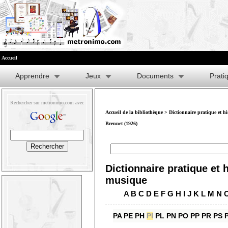
Accueil
Apprendre
Jeux
Documents
Prati
Rechercher sur metronimo.com avec
Accueil de la bibliothèque
>
Dictionnaire pratique et h
Brennet (1926)
Dictionnaire pratique et h
musique
A
B
C
D
E
F
G
H
I
J
K
L
M
N
PA
PE
PH
PI
PL
PN
PO
PP
PR
PS