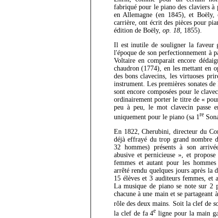
fabriqué pour le piano des claviers à
en Allemagne (en 1845), et Boëly, 
carrière, ont écrit des pièces pour pi
édition de Boëly,
op. 18
, 1855).
Il est inutile de souligner la faveur
l'époque de son perfectionnement à p
Voltaire en comparait encore dédaig
chaudron (1774), en les mettant en op
des bons clavecins, les virtuoses pri
instrument. Les premières sonates de
sont encore composées pour le claveci
ordinairement porter le titre de « pou
peu à peu, le mot clavecin passe en
re
uniquement pour le piano (sa 1
Sona
En 1822, Cherubini, directeur du Con
déjà effrayé du trop grand nombre d
32 hommes) présents à son arrivée
abusive et pernicieuse », et propose
femmes et autant pour les hommes
arrêté rendu quelques jours après la d
15 élèves et 3 auditeurs femmes, et
La musique de piano se note sur 2 po
chacune à une main et se partageant à 
rôle des deux mains. Soit la clef de
s
e
la clef de fa 4
ligne pour la main ga