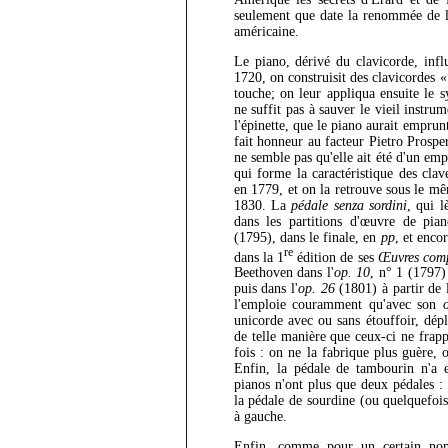
seulement que date la renommée de l
américaine.
Le piano, dérivé du clavicorde, influ
1720, on construisit des clavicordes 
touche; on leur appliqua ensuite le s
ne suffit pas à sauver le vieil instrum
l'épinette, que le piano aurait emprun
fait honneur au facteur Pietro Prospe
ne semble pas qu'elle ait été d'un emp
qui forme la caractéristique des clav
en 1779, et on la retrouve sous le mê
1830. La
pédale senza sordini
, qui l
dans les partitions d'œuvre de pia
(1795), dans le finale, en
pp
, et enco
re
dans la 1
édition de ses
Œuvres comp
Beethoven dans l'
op. 10
, n° 1 (1797)
puis dans l'
op. 26
(1801) à partir de 
l'emploie couramment qu'avec son
unicorde avec ou sans étouffoir, dép
de telle manière que ceux-ci ne frapp
fois : on ne la fabrique plus guère, 
Enfin, la pédale de tambourin n'a
pianos n'ont plus que deux pédales :
la pédale de sourdine (ou quelquefois
à gauche.
Enfin, comme pour un certain nom