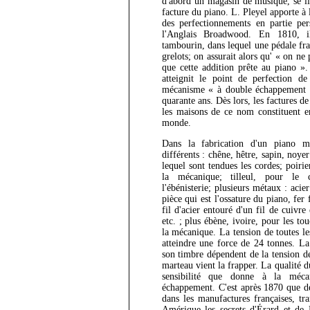
d'abord un magasin de musique, se li
facture du piano. L. Pleyel apporte à 
des perfectionnements en partie per
l'Anglais Broadwood. En 1810, i
tambourin, dans lequel une pédale f
grelots; on assurait alors qu' « on ne
que cette addition prête au piano ».
atteignit le point de perfection de
mécanisme « à double échappement » 
quarante ans. Dès lors, les factures de
les maisons de ce nom constituent e
monde.
Dans la fabrication d'un piano mo
différents : chêne, hêtre, sapin, noye
lequel sont tendues les cordes; poiri
la mécanique; tilleul, pour le c
l'ébénisterie; plusieurs métaux : acie
pièce qui est l'ossature du piano, fer
fil d'acier entouré d'un fil de cuivre
etc. ; plus ébène, ivoire, pour les to
la mécanique. La tension de toutes le
atteindre une force de 24 tonnes. La 
son timbre dépendent de la tension de
marteau vient la frapper. La qualité du
sensibilité que donne à la méc
échappement. C'est après 1870 que d
dans les manufactures françaises, tr
Amérique les secrets d'Érard et de P