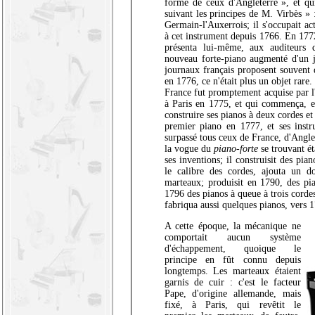
forme de ceux d'Angleterre », et qu
suivant les principes de M. Virbès » :
Germain-l'Auxerrois; il s'occupait act
à cet instrument depuis 1766. En 1772
présenta lui-même, aux auditeurs 
nouveau forte-piano augmenté d'un j
journaux français proposent souvent 
en 1776, ce n'était plus un objet rare
France fut promptement acquise par l'
à Paris en 1775, et qui commença, en
construire ses pianos à deux cordes et 
premier piano en 1777, et ses instr
surpassé tous ceux de France, d'Angle
la vogue du
piano-forte
se trouvant ét
ses inventions; il construisit des pia
le calibre des cordes, ajouta un 
marteaux; produisit en 1790, des pi
1796 des pianos à queue à trois cordes
fabriqua aussi quelques pianos, vers 
A cette époque, la mécanique ne
comportait aucun système
d'échappement, quoique le
principe en fût connu depuis
longtemps. Les marteaux étaient
garnis de cuir : c'est le facteur
Pape, d'origine allemande, mais
fixé, à Paris, qui revêtit le