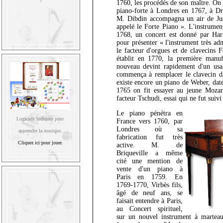
1760, les procédés de son maître. On 
piano-forte à Londres en 1767, à Dr
M. Dibdin accompagna un air de Jud
appelé le Forte Piano ». L'instrument
1768, un concert est donné par Har
pour présenter « l'instrument très ad
le facteur d'orgues et de clavecins 
établit en 1770, la première manuf
nouveau devint rapidement d'un usag
commença à remplacer le clavecin dan
existe encore un piano de Weber, dat
1765 on fit essayer au jeune Mozar
facteur Tschudi, essai qui ne fut suivi
Le piano pénétra en
Logiciels ludiques pour
France vers 1760, par
Londres où sa
apprendre la musique.
fabrication fut très
Cliquez ici pour jouer.
active. M. de
Briqueville a même
cité une mention de
vente d'un piano à
Paris en 1759. En
1769-1770, Virbès fils,
âgé de neuf ans, se
faisait entendre à Paris,
au Concert spirituel,
sur un nouvel instrument à marteau