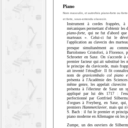
Piano
Nom masculin, et autrefois
piano-forte
ou
forte
et
forte
, sous-entendu
clavecin
.
Instrument à cordes frappées, à 
mécaniques permettant d'obtenir les 
piano-forte
, qui ne fut d'abord que 
marteaux ». Celui-ci fut le déve
l'application au clavecin des martea
presque simultanément au comm
Bartolomeo Cristofori, à Florence, p
Schroeter en Saxe. On s'accorde à 
premier facteur qui ait substitué les
le principe du clavicorde, mais frapp
ait inventé l'
étouffoir
. Il fit connaît
nom de
gravicembalo col piano e
présenta à l'Académie des Sciences
même genre, les appelait
clavecins
présenta à l'électeur de Saxe un s
appliqué par lui dès 1717 : l'ess
perfectionné par Gottfried Silber
d'orgues à Freyberg, en Saxe, qui,
premiers
Hammerclavier
, mais qui n'
S. Bach : il fut le premier et princi
piano moderne en Allemagne où les pi
Zumpe, un des ouvriers de Silberm