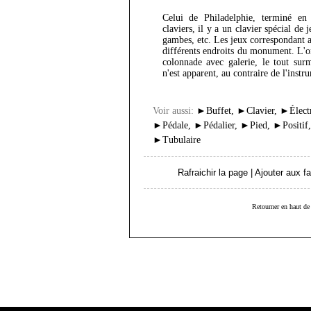
Celui de Philadelphie, terminé e
claviers, il y a un clavier spécial de
gambes, etc. Les jeux correspondant a
différents endroits du monument. L'
colonnade avec galerie, le tout su
n'est apparent, au contraire de l'instr
Voir aussi:
►
Buffet
,
►
Clavier
,
►
Élect
►
Pédale
,
►
Pédalier
,
►
Pied
,
►
Positif
►
Tubulaire
Rafraichir la page
|
Ajouter aux fa
Retourner en haut de 