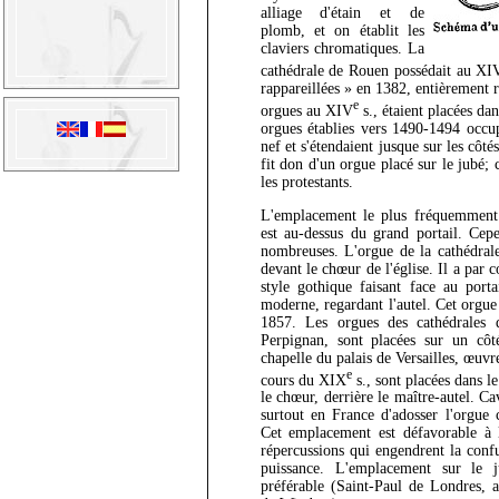
alliage d'étain et de
plomb, et on établit les
claviers chromatiques. La
cathédrale de Rouen possédait au XI
rappareillées » en 1382, entièrement r
e
orgues au XIV
s., étaient placées da
orgues établies vers 1490-1494 occup
nef et s'étendaient jusque sur les cô
fit don d'un orgue placé sur le jubé; 
les protestants.
L'emplacement le plus fréquemment c
est au-dessus du grand portail. Cepe
nombreuses. L'orgue de la cathédral
devant le chœur de l'église. Il a par 
style gothique faisant face au porta
moderne, regardant l'autel. Cet orgue
1857. Les orgues des cathédrales 
Perpignan, sont placées sur un cô
chapelle du palais de Versailles, œuvr
e
cours du XIX
s., sont placées dans l
le chœur, derrière le maître-autel. Cav
surtout en France d'adosser l'orgue 
Cet emplacement est défavorable à l
répercussions qui engendrent la conf
puissance. L'emplacement sur le 
préférable (Saint-Paul de Londres, 