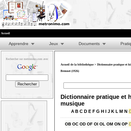
Accueil
Apprendre
Jeux
Documents
Prati
Rechercher sur metronimo.com avec
Accueil de la bibliothèque
>
Dictionnaire pratique et h
Brennet (1926)
Dictionnaire pratique et h
musique
A
B
C
D
E
F
G
H
I
J
K
L
M
N
OB
OC
OD
OF
OI
OL
OM
ON
OP