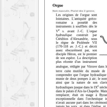
Orgue
Nom masculin. Pluriel des 2 genres.
Les origines de l'orgue sont
lointaines. L'antiquité gréco-
romaine a possédé des
instruments à soufflets dès le
e
V
s. avant J.-C. L'
orgue
hydraulique
construit par
Ctésibios d'Alexandrie, sous
le règne de Ptolémée VII
(170-118 av. J.-C.) et décrit
assez obscurément par, son
disciple Héron, est le premier
de son espèce. La description
plus récente d'un instrument
analogue, rédigée par Vitruve dans l
terre cuite mutilée du musée de 
comprendre que l'orgue hydraulique 
munie de deux pompes à air; le nomb
ainsi que la nature de son clavi
e
hydrauliques jusque dans le IX
siècle
dans le palais d'Aix-la-Chapelle. Mais 
remplacer, était en usage à Byza
exceptionnelle dans l'orchestique i
n'avait aucune part dans les cérémoni
jamais les voix, ni dans l'église, ni