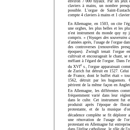
environ 7 000 tuyaux. Par les jeux 
claviers à mains, un nombre presqu
possible. L'orgue de Saint-Eustac
compte 4 claviers à mains et 1 clavier
En Allemagne, en 1503, on cite l'égl
une orghes, les plus belles et les pl
n'est instrument du monde quy ny jo
compris. » (
Voyages des souverains 
d'années après, l'usage de l'orgue dan
des controverses (renouvelées pres
époques). Zwingli tenait l'orgue en
cultivait et encourageait le chant, se
méfiant à l'égard de l'orgue. Dans l'
e
du XVI
s., l'orgue apparaissait com
de Zurich fut détruit en 1527. Celui 
de France, dont le buffet était « tou
1562, détruit par les huguenots. 
périrent de la même façon en Anglete
En Allemagne, les différentes com
fréquemment varié dans leur réglem
dans le culte. Cet instrument fut e
produisit après l'époque de flora
protestante, et de la musique d
décadence complète se fit déplorer
une rénovation de l'usage de l'or
protestant en Allemagne fut entrepri
dans l'église catholique, le rôle de 