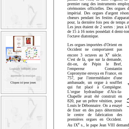
premier rang des instruments employé
cérémonies officielles. Des orgues d
impérial. Des orgues d'argent réson
chœurs pendant les festins d'appara
pour, la dernière fois peu de temps a
Les jeux étaient de 2 sortes : jeux à
de 15 à 16 notes possédait 4 demi-to
l'octave diatonique.
Les orgues importées d'Orient en
Occident ne comportaient pas
e
encore 3 octaves au X
siècle.
C'est de là, que sur la demande,
dit-on, de Pépin le Bref,
l'empereur Constantin
Logiciels ludiques pour
Copronyme envoya en France, en
apprendre la musique.
757, par l'intermédiaire d'une
ambassade, un orgue à soufflet
Cliquez ici pour jouer.
qui fut placé à Compiègne.
L'orgue hydraulique d'Aix-la-
Chapelle avait été construit en
820, par un prêtre vénitien, pour
Louis le Débonnaire. On a essayé
de fixer en des pays déterminés
le centre de fabrication des
premières orgues en Occident.
e
Au IX
s., le pape Jean VIII demand