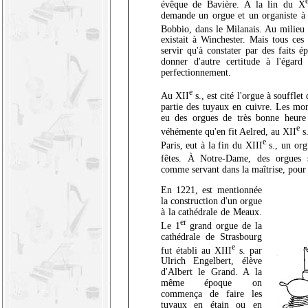
évêque de Bavière. A la lin du X
demande un orgue et un organiste à l
Bobbio, dans le Milanais. Au milieu
existait à Winchester. Mais tous ces 
servir qu'à constater par des faits é
donner d'autre certitude à l'égar
perfectionnement.
e
Au XII
s., est cité l'orgue à souffle
partie des tuyaux en cuivre. Les mon
eu des orgues de très bonne heure 
e
véhémente qu'en fit Aelred, au XII
s.
e
Paris, eut à la fin du XIII
s., un org
fêtes. À Notre-Dame, des orgues
comme servant dans la maîtrise, pour
En 1221, est mentionnée
la construction d'un orgue
à la cathédrale de Meaux.
er
Le 1
grand orgue de la
cathédrale de Strasbourg
e
fut établi au XIII
s. par
Ulrich Engelbert, élève
d'Albert le Grand. A la
même époque on
commença de faire les
tuyaux en étain ou en