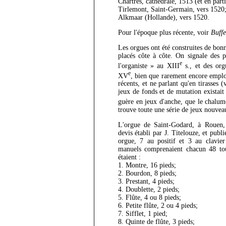
Chartres, cathédrale, 1513 (et en part
Tirlemont, Saint-Germain, vers 1520
Alkmaar (Hollande), vers 1520.
Pour l'époque plus récente, voir
Buffe
Les orgues ont été construites de bonn
placés côte à côte. On signale des p
e
l'organiste » au XIII
s., et des org
e
XV
, bien que rarement encore employ
récents, et ne parlant qu'en tirasses 
jeux de fonds et de mutation existait
guère en jeux d'anche, que le chalum
trouve toute une série de jeux nouvea
L'orgue de Saint-Godard, à Rouen, 
devis établi par J. Titelouze, et publ
orgue, 7 au positif et 3 au clavier
manuels comprenaient chacun 48 tou
étaient :
1. Montre, 16 pieds;
2. Bourdon, 8 pieds;
3. Prestant, 4 pieds;
4. Doublette, 2 pieds;
5. Flûte, 4 ou 8 pieds;
6. Petite flûte, 2 ou 4 pieds;
7. Sifflet, 1 pied;
8. Quinte de flûte, 3 pieds;