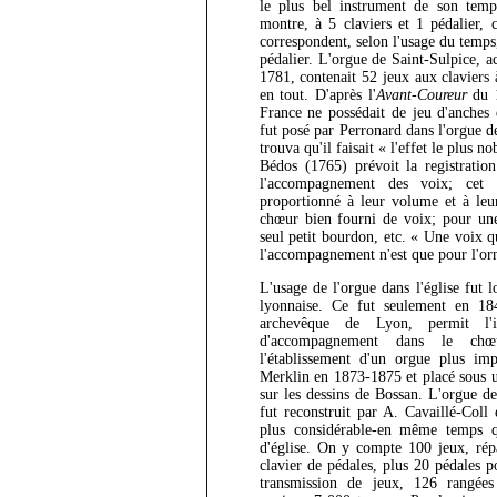
le plus bel instrument de son tem
montre, à 5 claviers et 1 pédalier, 
correspondent, selon l'usage du temps,
pédalier. L'orgue de Saint-Sulpice, a
1781, contenait 52 jeux aux claviers 
en tout. D'après l'
Avant-Coureur
du 1
France ne possédait de jeu d'anches 
fut posé par Perronard dans l'orgue d
trouva qu'il faisait « l'effet le plus 
Bédos (1765) prévoit la registratio
l'accompagnement des voix; cet
proportionné à leur volume et à leu
chœur bien fourni de voix; pour une 
seul petit bourdon, etc. « Une voix q
l'accompagnement n'est que pour l'orne
L'usage de l'orgue dans l'église fut l
lyonnaise. Ce fut seulement en 18
archevêque de Lyon, permit l'in
d'accompagnement dans le chœ
l'établissement d'un orgue plus imp
Merklin en 1873-1875 et placé sous u
sur les dessins de Bossan. L'orgue de 
fut reconstruit par A. Cavaillé-Col
plus considérable-en même temps q
d'église. On y compte 100 jeux, répa
clavier de pédales, plus 20 pédales p
transmission de jeux, 126 rangée