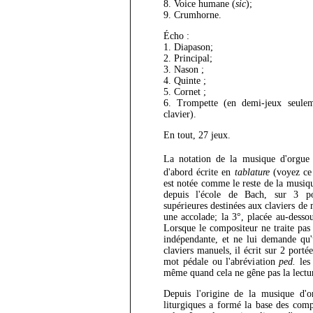
8. Voice humane (
sic
);
9. Crumhorne.
Écho :
1. Diapason;
2. Principal;
3. Nason ;
4. Quinte ;
5. Cornet ;
6. Trompette (en demi-jeux seulem
clavier).
En tout, 27 jeux.
La notation de la musique d'orgue
d'abord écrite en
tablature
(voyez ce
est notée comme le reste de la musique
depuis l'école de Bach, sur 3 po
supérieures destinées aux claviers de
une accolade; la 3°, placée au-dessou
Lorsque le compositeur ne traite pas 
indépendante, et ne lui demande qu'
claviers manuels, il écrit sur 2 porté
mot pédale ou l'abréviation
ped.
les 
même quand cela ne gêne pas la lecture
Depuis l'origine de la musique d'or
liturgiques a formé la base des comp