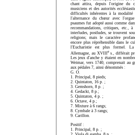
chant attira, depuis l'origine du cu
musiciens et des autorités ecclésiasti
difficultés inhérentes à la modalité
l'alternance du chœur avec l'org
psaumes fut adopté aussi comme dans
recommandations, critiques, etc., à
interludes, postludes, se trouvent so
religions; mais le caractère profa
encore plus répréhensible dans le cu
l'Eucharistie est plus formel. L
e
Allemagne, au XVIII
s., différait p
Les jeux d'anche y étaient en nombr
Weimar, vers 1740, comprenait au gr
aux pédales 7, ainsi dénommés :
G. O.
1. Principal, 8 pieds;
2. Quintaton, 16 p. ;
3. Gemshorn, 8 p. ;
4. Gedackt, 8 p.;
5. Quintaton, 4 p. ;
6. Octave, 4 p.;
7. Mixture à 6 rangs;
8. Cymbale à 3 rangs;
9. Carillon.
Positif :
1. Principal, 8 p. ;
2. Viola di gamba, 8 p. ;