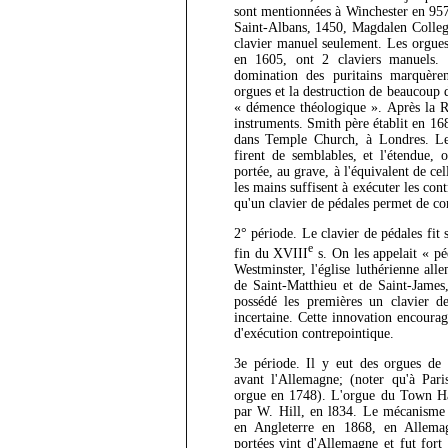
sont mentionnées à Winchester en 957
Saint-Albans, 1450, Magdalen College
clavier manuel seulement. Les orgue
en 1605, ont 2 claviers manuels.
domination des puritains marquèrent
orgues et la destruction de beaucoup d
« démence théologique ». Après la Re
instruments. Smith père établit en 16
dans Temple Church, à Londres. Les
firent de semblables, et l'étendue, 
portée, au grave, à l'équivalent de ce
les mains suffisent à exécuter les con
qu'un clavier de pédales permet de co
2° période. Le clavier de pédales fit 
e
fin du XVIII
s. On les appelait « p
Westminster, l'église luthérienne all
de Saint-Matthieu et de Saint-James
possédé les premières un clavier de
incertaine. Cette innovation encoura
d'exécution contrepointique.
3e période. Il y eut des orgues de 
avant l'Allemagne; (noter qu'à Pari
orgue en 1748). L'orgue du Town Ha
par W. Hill, en l834. Le mécanisme é
en Angleterre en 1868, en Allema
portées vint d'Allemagne et fut fort