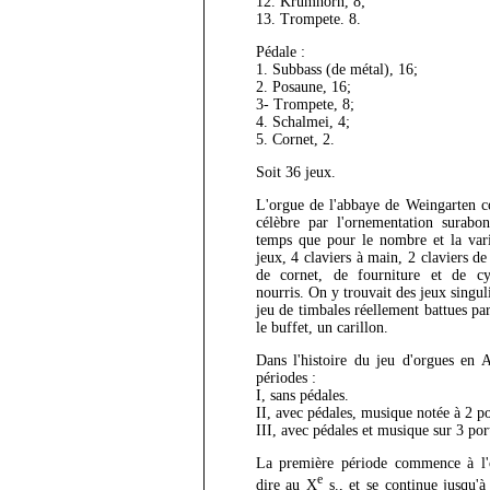
12. Krumhorn, 8;
13. Trompete. 8.
Pédale :
1. Subbass (de métal), 16;
2. Posaune, 16;
3- Trompete, 8;
4. Schalmei, 4;
5. Cornet, 2.
Soit 36 jeux.
L'orgue de l'abbaye de Weingarten co
célèbre par l'ornementation surab
temps que pour le nombre et la vari
jeux, 4 claviers à main, 2 claviers d
de cornet, de fourniture et de cy
nourris. On y trouvait des jeux singul
jeu de timbales réellement battues p
le buffet, un carillon.
Dans l'histoire du jeu d'orgues en A
périodes :
I, sans pédales.
II, avec pédales, musique notée à 2 po
III, avec pédales et musique sur 3 por
La première période commence à l'or
e
dire au X
s., et se continue jusqu'à