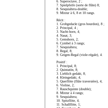
6. Superoctave, 2 ;
7. Spielpfeife (sorte de flûte) 8;
8. Sesquialtera-double;
9. Mixtur à 6, 8 et 10 rangs.
Récit :
1. Grobgedackt (gros bourdon), 8 ;
2. Principal, 4 ;
3. Nacht-horn, 4;
4. Nasat, 3;
5. Gemshorn, 2;
6. Cymbel à 3 rangs;
7. Sesquialtera;
8. Regal, 8;
9. Geigen-Regal (viole-régale), 4.
Positif :
1. Principal, 8;
2. Quintatön, 8;
3. Lieblich gedakt, 8;
4. Kleingedakt, 4;
5. Querflöte (flûte traversière), 4;
6. Violine, 2;
7. Rauschquinte (double);
8. Mixtur à 4 rangs;
9. Sesquialtera;
10. Spitzflöte, 4;
11. Schallflöte, 1;