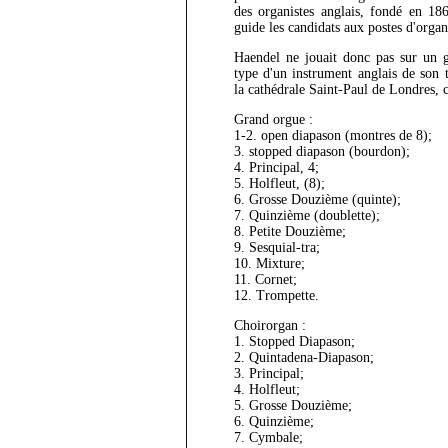
des organistes anglais, fondé en 186
guide les candidats aux postes d'organ
Haendel ne jouait donc pas sur un g
type d'un instrument anglais de son 
la cathédrale Saint-Paul de Londres, c
Grand orgue :
1-2. open diapason (montres de 8);
3. stopped diapason (bourdon);
4. Principal, 4;
5. Holfleut, (8);
6. Grosse Douzième (quinte);
7. Quinzième (doublette);
8. Petite Douzième;
9. Sesquial-tra;
10. Mixture;
11. Cornet;
12. Trompette.
Choirorgan :
1. Stopped Diapason;
2. Quintadena-Diapason;
3. Principal;
4. Holfleut;
5. Grosse Douzième;
6. Quinzième;
7. Cymbale;