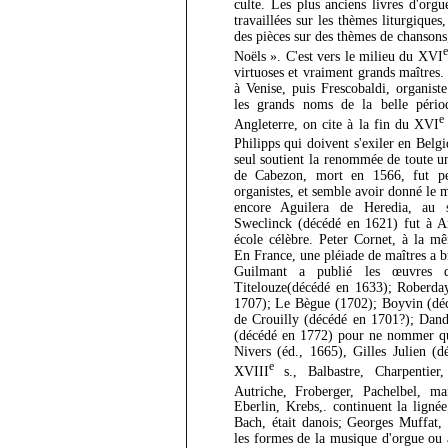
culte. Les plus anciens livres d'org
travaillées sur les thèmes liturgiques
des pièces sur des thèmes de chansons
e
Noëls ». C'est vers le milieu du XVI
virtuoses et vraiment grands maîtres. 
à Venise, puis Frescobaldi, organist
les grands noms de la belle péri
e
Angleterre, on cite à la fin du XVI
Philipps qui doivent s'exiler en Belg
seul soutient la renommée de toute 
de Cabezon, mort en 1566, fut pe
organistes, et semble avoir donné le 
encore Aguilera de Heredia, au s
Sweclinck (décédé en 1621) fut à A
école célèbre. Peter Cornet, à la mê
En France, une pléiade de maîtres a b
Guilmant a publié les œuvres d
Titelouze(décédé en 1633); Roberday
1707); Le Bègue (1702); Boyvin (déc
de Crouilly (décédé en 1701?); Dand
(décédé en 1772) pour ne nommer que
Nivers (éd., 1665), Gilles Julien (d
e
XVIII
s., Balbastre, Charpentie
Autriche, Froberger, Pachelbel, m
Eberlin, Krebs,. continuent la ligné
Bach, était danois; Georges Muffat, 
les formes de la musique d'orgue ou a