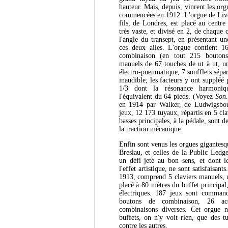
hauteur. Mais, depuis, vinrent les o
commencées en 1912. L'orgue de Liver
fils, de Londres, est placé au centre 
très vaste, et divisé en 2, de chaque 
l'angle du transept, en présentant u
ces deux ailes. L'orgue contient 16
combinaison (en tout 215 boutons
manuels de 67 touches de ut à ut, u
électro-pneumatique, 7 soufflets sépar
inaudible; les facteurs y ont suppléé
1/3 dont la résonance harmoniq
l'équivalent du 64 pieds. (Voyez
Son
en 1914 par Walker, de Ludwigsbo
jeux, 12 173 tuyaux, répartis en 5 cla
basses principales, à la pédale, sont d
la traction mécanique.
Enfin sont venus les orgues gigantes
Breslau, et celles de la Public Ledg
un défi jeté au bon sens, et dont l
l'effet artistique, ne sont satisfaisan
1913, comprend 5 claviers manuels, un
placé à 80 mètres du buffet principal
électriques. 187 jeux sont command
boutons de combinaison, 26 ac
combinaisons diverses. Cet orgue n
buffets, on n'y voit rien, que des t
contre les autres.