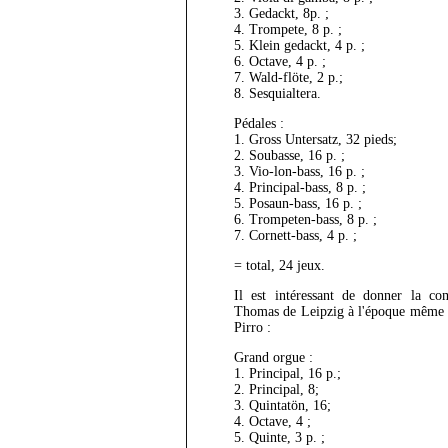
3. Gedackt, 8p. ;
4. Trompete, 8 p. ;
5. Klein gedackt, 4 p. ;
6. Octave, 4 p. ;
7. Wald-flöte, 2 p.;
8. Sesquialtera.
Pédales :
1. Gross Untersatz, 32 pieds;
2. Soubasse, 16 p. ;
3. Vio-lon-bass, 16 p. ;
4. Principal-bass, 8 p. ;
5. Posaun-bass, 16 p. ;
6. Trompeten-bass, 8 p. ;
7. Cornett-bass, 4 p. ;
= total, 24 jeux.
Il est intéressant de donner la co
Thomas de Leipzig à l'époque même de
Pirro :
Grand orgue :
1. Principal, 16 p.;
2. Principal, 8;
3. Quintatön, 16;
4. Octave, 4 ;
5. Quinte, 3 p. ;