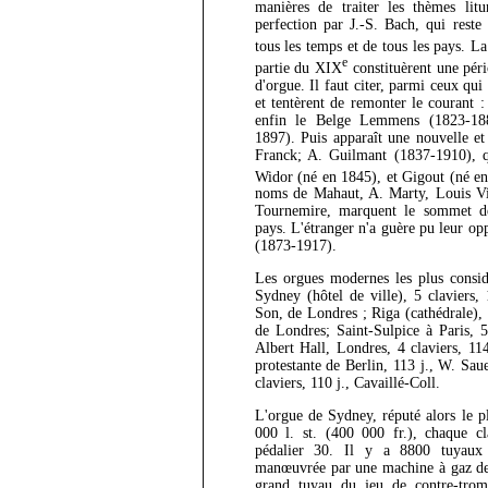
manières de traiter les thèmes litu
perfection par J.-S. Bach, qui reste
tous les temps et de tous les pays. L
e
partie du XIX
constituèrent une pér
d'orgue. Il faut citer, parmi ceux qui
et tentèrent de remonter le courant 
enfin le Belge Lemmens (1823-188
1897). Puis apparaît une nouvelle et
Franck; A. Guilmant (1837-1910), 
Widor (né en 1845), et Gigout (né e
noms de Mahaut, A. Marty, Louis Vi
Tournemire, marquent le sommet d
pays. L'étranger n'a guère pu leur o
(1873-1917).
Les orgues modernes les plus considé
Sydney (hôtel de ville), 5 claviers,
Son, de Londres ; Riga (cathédrale), 
de Londres; Saint-Sulpice à Paris, 5 
Albert Hall, Londres, 4 claviers, 114
protestante de Berlin, 113 j., W. Sau
claviers, 110 j., Cavaillé-Coll.
L'orgue de Sydney, réputé alors le 
000 l. st. (400 000 fr.), chaque c
pédalier 30. Il y a 8800 tuyaux 
manœuvrée par une machine à gaz de 
grand tuyau du jeu de contre-tro