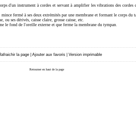
orps d'un instrument à cordes et servant à amplifier les vibrations des cordes 
al mince fermé à ses deux extrémités par une membrane et formant le corps du 
 ou ses dérivés, caisse claire, grosse caisse, etc.
orme le fond de l'oreille externe et que ferme la membrane du tympan.
Rafraichir la page
|
Ajouter aux favoris
|
Version imprimable
Retourner en haut de la page