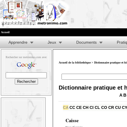
Accueil
Apprendre
Jeux
Documents
Prati
Rechercher sur metronimo.com avec
Accueil de la bibliothèque
>
Dictionnaire pratique et h
Dictionnaire pratique et 
A
B
CA
CC
CE
CH
CI
CL
CO
CR
CU
C
Caisse