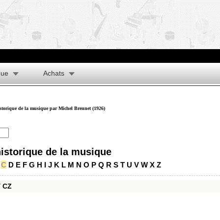
que
Achats
istorique de la musique par Michel Brennet (1926)
historique de la musique
C
D
E
F
G
H
I
J
K
L
M
N
O
P
Q
R
S
T
U
V
W
X
Z
Y
CZ