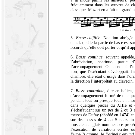
à la mode parmi les amateurs, pour
fréquemment dans les œuvres de cl
classique. Mozart en a fait un grand u
5.
Basse chiffrée
. Notation abrégée
dans laquelle la partie de basse est s
accords qu’elle doit porter et qu’il app
6.
Basse continue
, souvent appelée
l’abréviation, continuo, partie 
l’accompagnement. On la notait d’u
non, que l’exécutant développait. I
chambre, elle était d’usage dans l’or
la direction l’interprétait au clavecin.
7.
Basse contrainte
, dite en italien,
d’accompagnement formé de quelque
pendant tout ou presque tout un mor
dans quelques pièces du XIIIe et 
s’échafaudent sur un
pes
de 2 ou 3 no
messes de Dufay (décédé en 1474) et d
sur des basses de 4 ou 5 notes i
musiciens anglais nomment ce proc
l’exécution de variations écrites 
Purcell’s ground
, le
Farinel’s ground