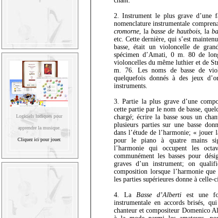
chant.
2. Instrument le plus grave d’une f
nomenclature instrumentale comprenai
cromorne
, la
basse de hautbois
, la
ba
etc. Cette dernière, qui s’est mainte
basse, était un violoncelle de gran
spécimen d’Amati, 0 m. 80 de long
violoncelles du même luthier et de St
m. 76. Les noms de basse de viol
quelquefois donnés à des jeux d’o
instruments.
3. Partie la plus grave d’une comp
cette partie par le nom de basse, quel
chargé; écrire la basse sous un cha
Logiciels ludiques pour
plusieurs parties sur une basse donn
apprendre la musique.
dans l’étude de l’harmonie; « jouer 
pour le piano à quatre mains sig
Cliquez ici pour jouer.
l’harmonie qui occupent les octa
communément les basses pour désign
graves d’un instrument; on quali
composition lorsque l’harmonie que 
les parties supérieures donne à celle-ci
4. La
Basse d’Alberti
est une fo
instrumentale en accords brisés, qui
chanteur et compositeur Domenico Alb