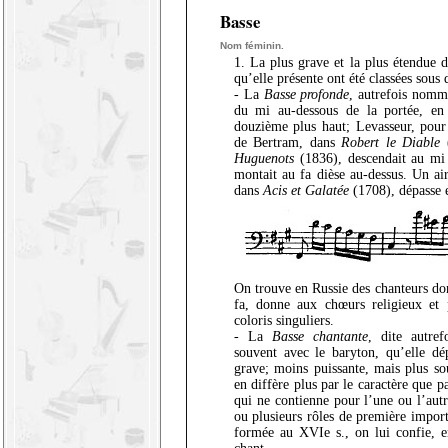
Basse
Nom féminin.
1. La plus grave et la plus étendue 
qu’elle présente ont été classées sous
- La
Basse profonde
, autrefois nom
du mi au-dessous de la portée, en
douzième plus haut; Levasseur, pour 
de Bertram, dans
Robert le Diable
(
Huguenots
(1836), descendait au mi 
montait au fa dièse au-dessus. Un ai
dans
Acis et Galatée
(1708), dépasse e
On trouve en Russie des chanteurs don
fa, donne aux chœurs religieux et 
coloris singuliers.
- La
Basse chantante
, dite autre
souvent avec le baryton, qu’elle dé
grave; moins puissante, mais plus so
en diffère plus par le caractère que p
qui ne contienne pour l’une ou l’autr
ou plusieurs rôles de première import
formée au XVIe s., on lui confie, e