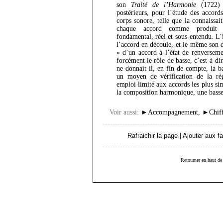
son
Traité de l’Harmonie
(1722) 
postérieurs, pour l’étude des accords
corps sonore, telle que la connaissai
chaque accord comme produit 
fondamental, réel et sous-entendu. L’i
l’accord en découle, et le même son 
» d’un accord à l’état de renverseme
forcément le rôle de basse, c’est-à-d
ne donnait-il, en fin de compte, la
un moyen de vérification de la ré
emploi limité aux accords les plus sim
la composition harmonique, une basse 
Voir aussi:
►
Accompagnement
,
►
Chif
Rafraichir la page
|
Ajouter aux fa
Retourner en haut de 