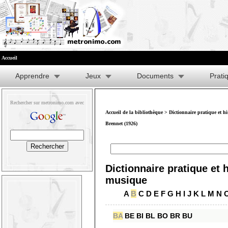
Accueil
Apprendre
Jeux
Documents
Prati
Rechercher sur metronimo.com avec
Accueil de la bibliothèque
>
Dictionnaire pratique et h
Brennet (1926)
Dictionnaire pratique et h
musique
A
B
C
D
E
F
G
H
I
J
K
L
M
N
BA
BE
BI
BL
BO
BR
BU