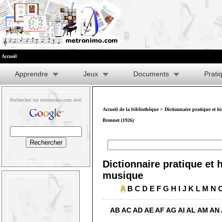
Accueil
Apprendre
Jeux
Documents
Prati
Rechercher sur metronimo.com avec
Accueil de la bibliothèque
>
Dictionnaire pratique et h
Brennet (1926)
Dictionnaire pratique et h
musique
A
B
C
D
E
F
G
H
I
J
K
L
M
N
AB
AC
AD
AE
AF
AG
AI
AL
AM
AN