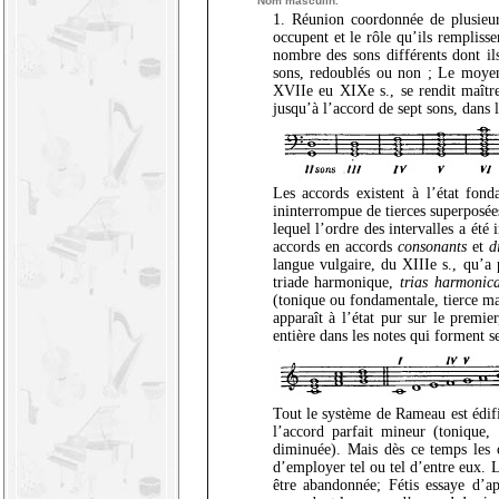
Nom masculin.
1. Réunion coordonnée de plusieur
occupent et le rôle qu’ils remplisse
nombre des sons différents dont il
sons, redoublés ou non ; Le moyen â
XVIIe eu XIXe s., se rendit maîtr
jusqu’à l’accord de sept sons, dans 
Les accords existent à l’état fon
ininterrompue de tierces superposées
lequel l’ordre des intervalles a été
accords en accords
consonants
et
d
langue vulgaire, du XIIIe s., qu’
triade harmonique,
trias harmonic
(tonique ou fondamentale, tierce maj
apparaît à l’état pur sur le premi
entière dans les notes qui forment se
Tout le système de Rameau est édifi
l’accord parfait mineur (tonique,
diminuée). Mais dès ce temps les o
d’employer tel ou tel d’entre eux.
être abandonnée; Fétis essaye d’a