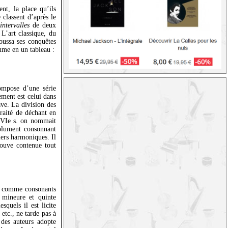
nt, la place qu’ils
 classent d’après le
s
intervalles
de deux
L’art classique, du
oussa ses conquêtes
ume en un tableau :
compose d’une série
ement est celui dans
ave. La division des
traité de déchant en
 XVIe s. on nommait
solument consonnant
iers harmoniques. Il
rouve contenue tout
ent comme consonants
e mineure et quinte
quels il est licite
, etc., ne tarde pas à
des auteurs adopte