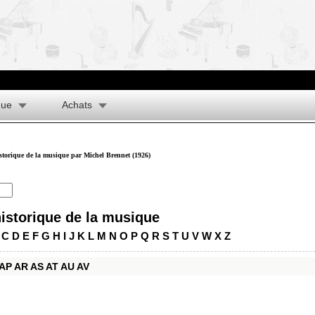
que
Achats
istorique de la musique par Michel Brennet (1926)
historique de la musique
C
D
E
F
G
H
I
J
K
L
M
N
O
P
Q
R
S
T
U
V
W
X
Z
AP
AR
AS
AT
AU
AV