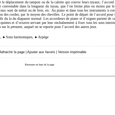
r le déplacement du tampon ou de la calotte qui couvre leurs tuyaux; l’
accord 
eur convenable dans la longueur du tuyau, que l’on ferme plus ou moins par 
yaux sont de métal ou de bois, etc. Au piano et dans tous les instruments à cord
on des cordes, par le moyen des chevilles. Le point de départ de l’accord pour 
 dit du la du diapason normal. Les accordeurs de piano et d’orgues partent de ce
 quintes et d’octaves servant par leur enchaînement à fixer tous les sons interm
n sur le
prestant
, auquel on se reporte pour l’accord des autres jeux.
e
,
►
Sons harmoniques
,
►
Arpège
Rafraichir la page
|
Ajouter aux favoris
|
Version imprimable
Retourner en haut de la page