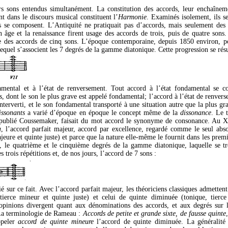
s sons entendus simultanément. La constitution des accords, leur enchaîneme
nt dans le discours musical constituent l’
Harmonie
. Examinés isolement, ils se
s se composent. L’Antiquité ne pratiquait pas d’accords, mais seulement de
ge et la renaissance firent usage des accords de trois, puis de quatre sons. 
e des accords de cinq sons. L’époque contemporaine, depuis 1850 environ, p
lequel s’associent les 7 degrés de la gamme diatonique. Cette progression se rés
damental et à l’état de renversement. Tout accord à l’état fondamental se 
, dont le son le plus grave est appelé fondamental; l’accord à l’état de renvers
 interverti, et le son fondamental transporté à une situation autre que la plus gr
issonants
a varié d’époque en époque le concept même de la
dissonance
. Le 
a publié Coussemaker, faisait du mot accord le synonyme de consonance. Au
a
, l’accord parfait majeur, accord par excellence, regardé comme le seul ab
eure et quinte juste) et parce que la nature elle-même le fournit dans les prem
er, le quatrième et le cinquième degrés de la gamme diatonique, laquelle se t
s trois répétitions et, de nos jours, l’accord de 7 sons :
é sur ce fait. Avec l’accord parfait majeur, les théoriciens classiques admett
 tierce mineur et quinte juste) et celui de quinte diminuée (tonique, tierc
pinions divergent quant aux dénominations des accords, et aux degrés sur les
 La terminologie de Rameau :
Accords de petite et grande sixte, de fausse quinte
ppeler
accord de quinte mineure
l’accord de quinte diminuée. La généralité 