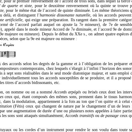
e
, pour le premier renversement de l’accord de trois sons, dans lequel la tierc
 de quarte et sixte
, pour le deuxième renversement où la quinte se trouve po
xte
, pour le même état de l’accord de quinte diminuée. Les même théoriciens q
u delà, et distinguent l’
harmonie dissonante naturelle
, où les accords peuvent
e artificielle
, qui exige une préparation. Ils rangent dans la première catégor
rmé de l’accord parfait auquel on ajoute la 7e mineure), de 7e de sensibl
), appelé dans le mode mineur Accord de 7e diminuée, et l’accord 9e de domi
9e majeure ou mineure). Depuis le début du XXe s., on admet quatre espèces d
pèces, selon que la 9e est majeure ou mineure :
 des accords selon les degrés de la gamme et à l’obligation de les préparer e
ompositeurs contemporains, chez lesquels s’élargit à l’infini l’horizon des sonor
 à sept sons réalisables dans le seul mode diatonique majeur, et sans emploi d’
ndividuellement tous les accords susceptibles de se produire, et il a proposé
es titres d’accords bidissonants, etc.
tion, on nomme ou on a nommé
Accords arpégés
ou
brisés
ceux dont les interv
es
ceux qui, étant composés des mêmes sons, prennent dans le tissus harmon
, dans la modulation, appartiennent à la fois au ton que l’on quitte et à celui
titution
(Fétis) ceux qui changent de nature par le changement d’un de leurs 
ar une augmentation de durée d’une ou plusieurs notes appelées à faire partie 
 les sons sont attaqués simultanément;
Accords transitifs
ou
de passage
ceux qu
s tuyaux ou les cordes d’un instrument pour rendre le son voulu dans toute sa