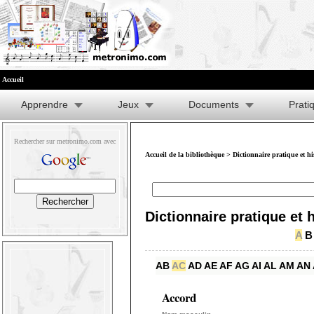
Accueil
Apprendre
Jeux
Documents
Prati
Rechercher sur metronimo.com avec
Accueil de la bibliothèque
>
Dictionnaire pratique et h
Dictionnaire pratique et 
A
B
AB
AC
AD
AE
AF
AG
AI
AL
AM
AN
Accord