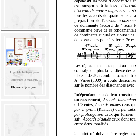
cependant les noms d’
accord de sixt
est transportée à la basse, d’
accord
d’
accord de quarte augmentée et si
tous les accords de quatre sons et a
préparation, de l’
harmonie dissonant
de dominante (accord de 4 sons fo
dominante privé de sa fondamentale
de dominante auquel on ajoute une 
deux variantes pour les 1er et 2e es
Les règles anciennes quant au choix
contraignent plus la hardiesse des c
Logiciels ludiques pour
tableau de 303 combinaisons de trois
A. Vinée (1909) a voulu démontrer i
apprendre la musique.
sur le nombre des dissonances avec l
Cliquez ici pour jouer.
Indépendamment de leur constitu
successivement;
Accords homophon
différentes;
Accords mixtes
ceux qui
par emprunt
(Rameau) ou
par subs
par prolongation
ceux qui forment p
suit;
Accords plaqués
ceux dont tous
entre deux tonalités.
2. Point où doivent être réglés le