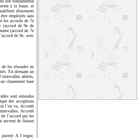
e du son fondamental
rtée à la basse, et
ualifient
dissonants
 être employés sans
ie les accords de 7e
e (accord de 9e de
nante (accord de 7e
’accord de 9e, avec
t de les résoudre ne
ités. En dressant un
intervalles altérés,
 un classement basé
alles sont entendus
ique des acceptions
 où l’on va;
Accords
intervalles;
Accords
de l’accord qui les
i servent de liaison
 pureté. A l’orgue,