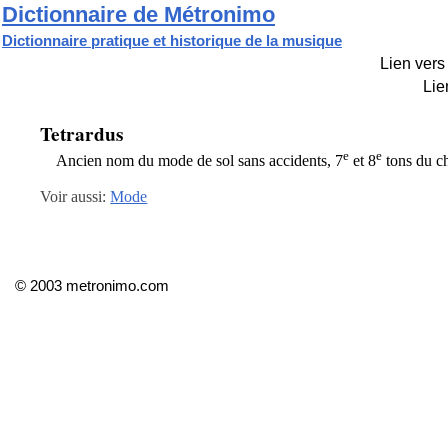
Dictionnaire de Métronimo
Dictionnaire pratique et historique de la musique
Lien vers 
Lie
Tetrardus
e
e
Ancien nom du mode de sol sans accidents, 7
et 8
tons du ch
Voir aussi:
Mode
© 2003 metronimo.com