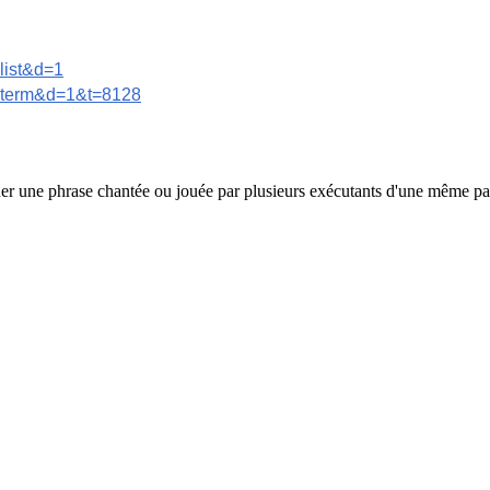
list&d=1
a=term&d=1&t=8128
quer une phrase chantée ou jouée par plusieurs exécutants d'une même par