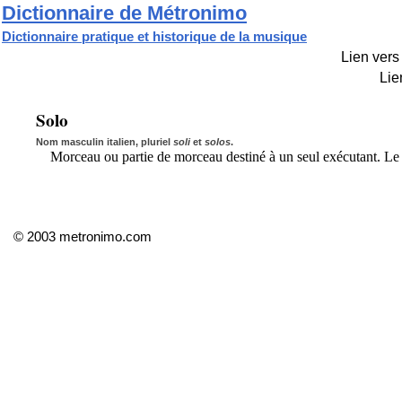
Dictionnaire de Métronimo
Dictionnaire pratique et historique de la musique
Lien vers 
Lie
Solo
Nom masculin italien, pluriel
soli
et
solos
.
Morceau ou partie de morceau destiné à un seul exécutant. Le p
© 2003 metronimo.com