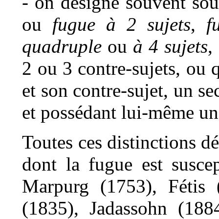
- on désigne souvent sou
ou
fugue à 2 sujets
,
f
quadruple
ou
à 4 sujets
,
2 ou 3 contre-sujets, ou q
et son contre-sujet, un 
et possédant lui-même un 
Toutes ces distinctions d
dont la fugue est suscep
Marpurg (1753), Fétis 
(1835), Jadassohn (188