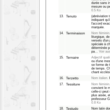
durée sans in
mesure ou p
0.5 Ko
13.
Tenuto
(abréviation t
indiquant qu'i
l'accord exa
marquée.
14.
Terminaison
Nom féminin
liturgique, d
versets d'un
spéciale à c
déterminée par
pa…
Voir aus
15.
Ternaire
Adjectif qualif
ou d'une me
se forme de t
de temps. Ch
chant ecclé
16.
Terzetto
Nom italien.
P
17.
Tessiture
Nom féminin
convient le 
celle-ci peut
plus aisée, e
professeur G
0.8 Ko
18.
Testudo
Nom latin don