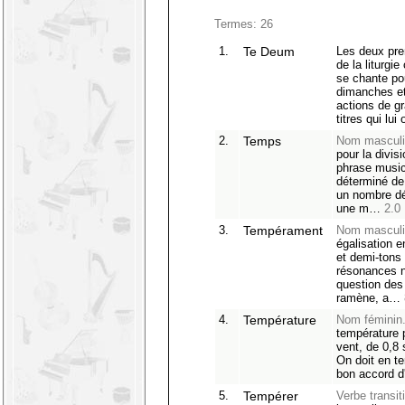
Termes: 26
1.
Te Deum
Les deux pr
de la liturgi
se chante po
dimanches et 
actions de g
titres qui lu
2.
Temps
Nom masculi
pour la divis
phrase musi
déterminé de
un nombre d
une m…
2.0
3.
Tempérament
Nom masculi
égalisation e
et demi-tons 
résonances na
question de
ramène, a…
4.
Température
Nom féminin
température 
vent, de 0,8 
On doit en te
bon accord 
5.
Tempérer
Verbe transiti