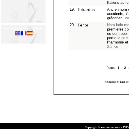
Italiens au lu
19.
Tetrardus
Ancien nom 
accidents, 7
grégorien.
Vo
20.
Ténor
Nom latin ma
premières c
ou contrepoin
partie la plu
l'harmonie e
2.3 Ko
Pages: |
1
|
2
|
Retourner en haut de 
Copyright © metronimo.com - 1999-2