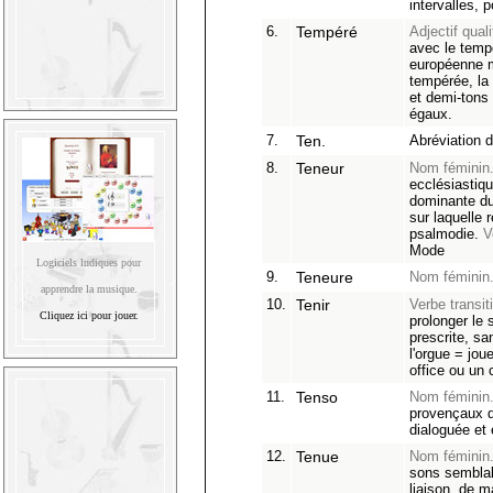
intervalles, 
6.
Tempéré
Adjectif qualif
avec le tem
européenne 
tempérée, la 
et demi-tons 
égaux.
7.
Ten.
Abréviation d
8.
Teneur
Nom féminin
ecclésiastiqu
dominante du
sur laquelle 
psalmodie.
V
Mode
Logiciels ludiques pour
9.
Teneure
Nom féminin
apprendre la musique.
10.
Tenir
Verbe transiti
Cliquez ici pour jouer.
prolonger le 
prescrite, san
l'orgue = jou
office ou un 
11.
Tenso
Nom féminin
provençaux 
dialoguée et 
12.
Tenue
Nom féminin
sons semblab
liaison, de m