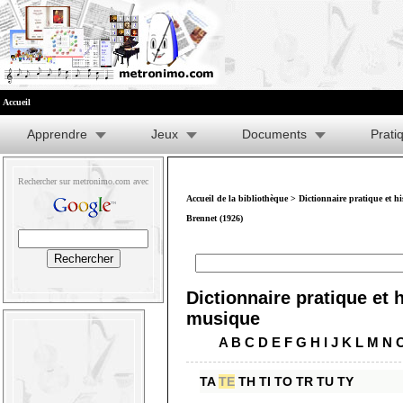
Accueil
Apprendre
Jeux
Documents
Prati
Rechercher sur metronimo.com avec
Accueil de la bibliothèque
>
Dictionnaire pratique et h
Brennet (1926)
Dictionnaire pratique et h
musique
A
B
C
D
E
F
G
H
I
J
K
L
M
N
TA
TE
TH
TI
TO
TR
TU
TY