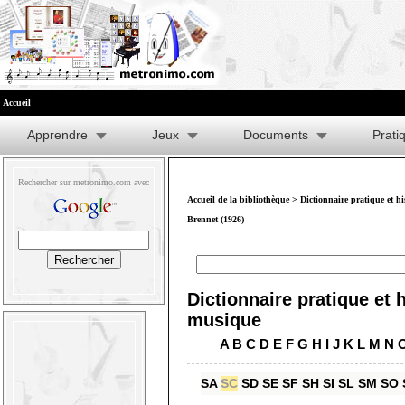
Accueil
Apprendre
Jeux
Documents
Prati
Rechercher sur metronimo.com avec
Accueil de la bibliothèque
>
Dictionnaire pratique et h
Brennet (1926)
Dictionnaire pratique et h
musique
A
B
C
D
E
F
G
H
I
J
K
L
M
N
SA
SC
SD
SE
SF
SH
SI
SL
SM
SO