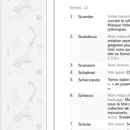
Termes: 13
1.
Scander
Verbe transiti
suivant le ry
Marquer forte
rythmiques.
2.
Scandicus
Nom masculin
notation neu
grégorien pou
trois sons as
elle se forme
0.5 Ko
3.
Scansion
Nom féminin.
4.
Schalmei
Voir aussi:
Ch
5.
Scherzando
Terme italien
», « en jouan
».
6.
Scherzo
Nom masculin 
badinage.
Mon
sous le titre
collection de
instruments,
aussi:
Sonat
7.
Schola
Voir aussi:
Sc