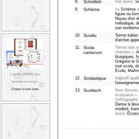
8.
Schottish
Voir aussi:
Sc
9.
Schéma
ou
Schème, no
figure ou for
Noyau d'un d
mélodique, d
son revêteme
10.
Sciolto
Terme italien
d'archet appe
11.
Scola
Terme latin s
chantres ».
A
cantorum
liturgiques, 
Grégoire le G
mot scola, d
École; Maîtr
Logiciels ludiques pour
12.
Scolastique
Adjectif qualif
apprendre la musique.
l'enseigneme
Cliquez ici pour jouer.
13.
Scottisch
Nom féminin, 
écossaise ». 
l'orthographe
Danse à deu
modéré, tran
aussi:
Écoss