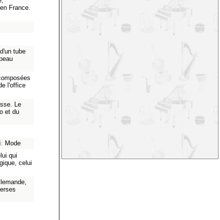
e,
 en France.
 d'un tube
 peau
 composées
e l'office
esse. Le
o et du
i:
Mode
ui qui
ique, celui
allemande,
verses