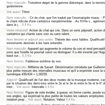
Nom masculin.
Troisième degré de la gamme diatonique, dans la termino
guidonienne.
Voir aussi:
Triton
Nom masculin.
- Cri du chat, que l'on traduit par l'onomatopée miaou. - P
le chant ridicule d'une cantatrice inexpérimentée. - Au XVIIe s., agrémen
dans le j…
0.4 Ko
Verbe intransitif.
Action du chat qui crie. Dans un sens péjoratif, action d
cantatrice qui chante sans voix ou sans talent.
Nom féminin et adjectif peu usités.
Théorie des sons faibles. Qualificati
instruments destinés à les faire entendre.
Nom masculin.
Appareil qui augmente le volume du son et rend perceptib
sons que l'oreille ne pourrait saisir ou distinguer. Il a été inventé par Hug
basé sur…
0.3 Ko
Nom féminin.
Faiblesse extrême du son.
Nom masculin.
Millième de Savart. Dénomination introduite par Guillemin
plus petite mesure des intervalles musicaux et qu'il a exprimée sous la 
numérique 435/434 = 1,00230.
Adjectif.
Qualificatif de l'un des deux modes de la musique moderne, car
par la situation des demi-tons entre le 2e et le 3e et entre le 5e et le 6° 
inter…
Voir aussi:
Intervalle
0.4 Ko
Nom féminin.
Figure de note évidée, à queue, en forme carrée, posée sur
ses angles, qui exprimait la plus petite de toutes les valeurs employées
notation prop…
Voir aussi:
Notation; Valeur
0.4 Ko