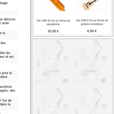
logie
ar dérision,
t usité
e la
f des
les les
ues et est
 pour la
valeur
actérisé
degrés; des
 l'un de
 dans la