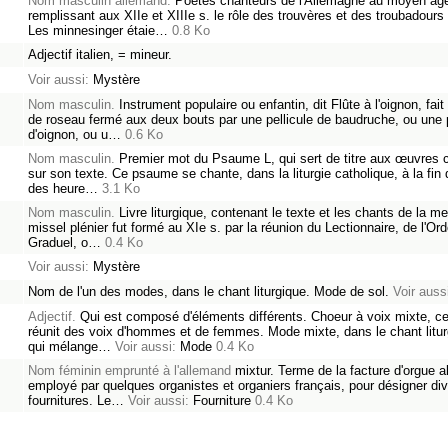
Nom masculin allemand.
Poètes chanteurs de l'Allemagne au moyen âg
remplissant aux XIIe et XIIIe s. le rôle des trouvères et des troubadours
Les minnesinger étaie…
0.8 Ko
Adjectif italien, = mineur.
Voir aussi:
Mystère
Nom masculin.
Instrument populaire ou enfantin, dit Flûte à l'oignon, fait
de roseau fermé aux deux bouts par une pellicule de baudruche, ou une
d'oignon, ou u…
0.6 Ko
Nom masculin.
Premier mot du Psaume L, qui sert de titre aux œuvres
sur son texte. Ce psaume se chante, dans la liturgie catholique, à la fin d
des heure…
3.1 Ko
Nom masculin.
Livre liturgique, contenant le texte et les chants de la m
missel plénier fut formé au XIe s. par la réunion du Lectionnaire, de l'Ord
Graduel, o…
0.4 Ko
Voir aussi:
Mystère
Nom de l'un des modes, dans le chant liturgique. Mode de sol.
Voir auss
Adjectif.
Qui est composé d'éléments différents. Choeur à voix mixte, cel
réunit des voix d'hommes et de femmes. Mode mixte, dans le chant liturg
qui mélange…
Voir aussi:
Mode
0.4 Ko
Nom féminin emprunté à l'allemand
mixtur. Terme de la facture d'orgue 
employé par quelques organistes et organiers français, pour désigner di
fournitures. Le…
Voir aussi:
Fourniture
0.4 Ko