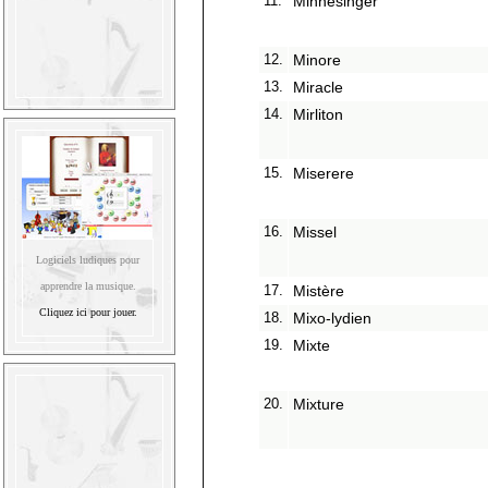
11.
Minnesinger
12.
Minore
13.
Miracle
14.
Mirliton
15.
Miserere
16.
Missel
Logiciels ludiques pour
apprendre la musique.
17.
Mistère
Cliquez ici pour jouer.
18.
Mixo-lydien
19.
Mixte
20.
Mixture