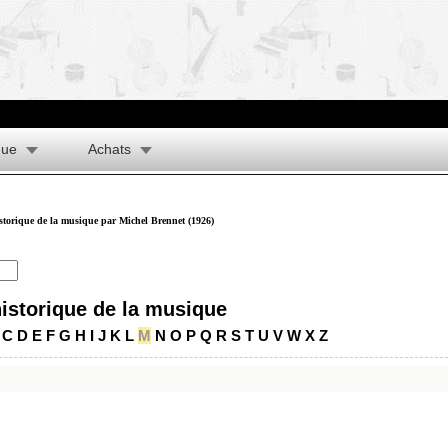
que
Achats
istorique de la musique par Michel Brennet (1926)
historique de la musique
C
D
E
F
G
H
I
J
K
L
M
N
O
P
Q
R
S
T
U
V
W
X
Z