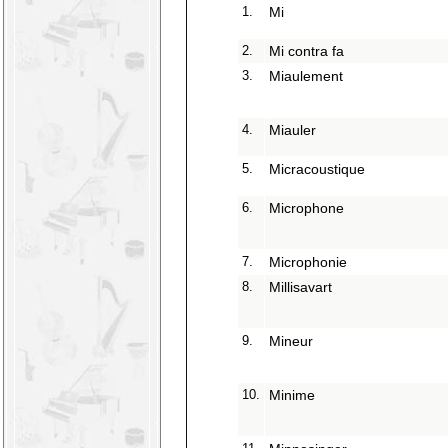
1.
Mi
2.
Mi contra fa
3.
Miaulement
4.
Miauler
5.
Micracoustique
6.
Microphone
7.
Microphonie
8.
Millisavart
9.
Mineur
10.
Minime