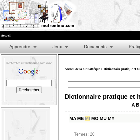
Accueil
Apprendre
Jeux
Documents
Prati
Rechercher sur metronimo.com avec
Accueil de la bibliothèque
>
Dictionnaire pratique et h
Dictionnaire pratique et 
A
B
MA
ME
MI
MO
MU
MY
Termes: 20