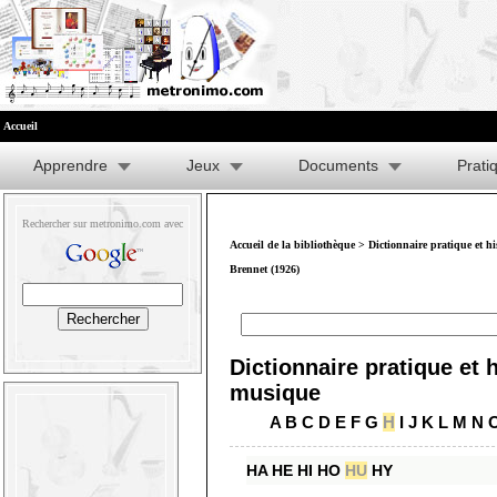
Accueil
Apprendre
Jeux
Documents
Prati
Rechercher sur metronimo.com avec
Accueil de la bibliothèque
>
Dictionnaire pratique et h
Brennet (1926)
Dictionnaire pratique et h
musique
A
B
C
D
E
F
G
H
I
J
K
L
M
N
HA
HE
HI
HO
HU
HY