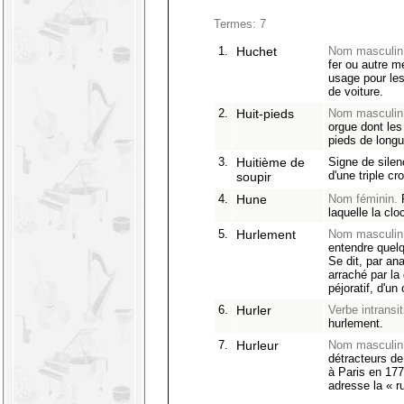
Termes: 7
1.
Huchet
Nom masculin
fer ou autre m
usage pour le
de voiture.
2.
Huit-pieds
Nom masculin
orgue dont les
pieds de longu
3.
Huitième de
Signe de silen
d'une triple cr
soupir
4.
Hune
Nom féminin.
P
laquelle la cl
5.
Hurlement
Nom masculin
entendre quelq
Se dit, par ana
arraché par la
péjoratif, d'un
6.
Hurler
Verbe intransiti
hurlement.
7.
Hurleur
Nom masculin
détracteurs de
à Paris en 177
adresse la « r