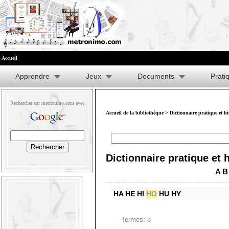
Accueil
Apprendre
Jeux
Documents
Prati
Rechercher sur metronimo.com avec
Accueil de la bibliothèque
>
Dictionnaire pratique et h
Dictionnaire pratique et 
A
B
HA
HE
HI
HO
HU
HY
Termes: 8