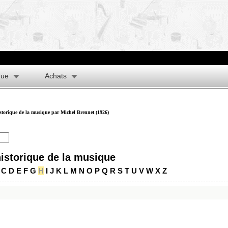
que
Achats
istorique de la musique par Michel Brennet (1926)
historique de la musique
C
D
E
F
G
H
I
J
K
L
M
N
O
P
Q
R
S
T
U
V
W
X
Z