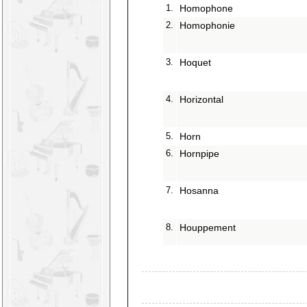
1.
Homophone
2.
Homophonie
3.
Hoquet
4.
Horizontal
5.
Horn
6.
Hornpipe
7.
Hosanna
8.
Houppement