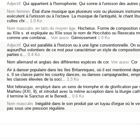
Adjectif.
Qui appartient à l'homophonie. Qui sonne à l'unisson des autres 
Nom féminin.
État d'une musique que plusieurs voix ou plusieurs instrum
exécutent à l'unisson ou à l'octave. La musique de l'antiquité, le chant lit
cultes chr…
1.0 Ko
Nom masculin, en latin du moyen âge,
Hochetus. Forme de composition 
au XIIe s. et expliquée au XIIe sous le nom de Hoccitatio ou Resecata m
comme une combinai…
Voir aussi:
Gémissement
1.0 Ko
Adjectif.
Qui est parallèle à l'horizon ou à une ligne conventionnelle. On s
aujourd'hui volontiers de ce mot pour caractériser un style de composition
parties c…
0.4 Ko
Nom allemand et anglais des différentes espèces de cor.
Voir aussi:
Cor
Air à danser populaire dans les Iles Britanniques, où il est mentionné depu
s. Il se classe parmi les country dances; ou danses campagnardes, emp
les classes élevées de la soci…
1.3 Ko
Mot hébraïque, employé dans un sens de triomphe et de glorification par 
Mathieu (XXI, 9), et introduit avec la même acception dans la liturgie cat
il termine le Sanctus et le Benedi…
0.6 Ko
Nom masculin.
Inégalité dans le son produit par un tuyau d'orgue où le ven
pas sous une pression régulière.