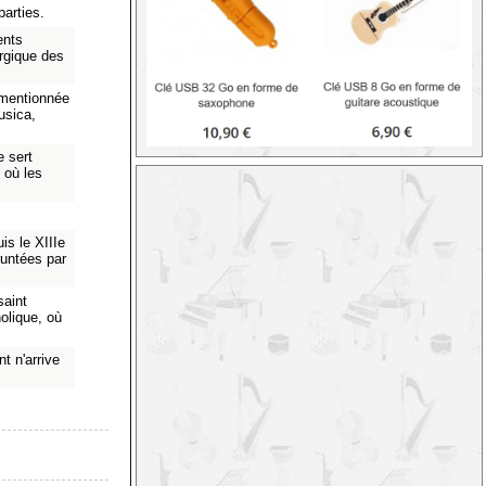
parties.
ents
urgique des
mentionnée
usica,
e sert
 où les
is le XIIIe
runtées par
saint
holique, où
t n'arrive