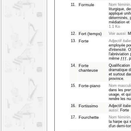
11.
Formule
Nom féminin
liturgique, d
appliqué uni
déterminés, p
médiation et 
1.1 Ko
12.
Fort (temps)
Voir aussi:
M
13.
Forte
Adjectif italie
employée pou
d'intensité. 
l'abréviation 
même ƒƒƒ, pou
14.
Forte
Qualification
dramatique d
chanteuse
et surtout da
province.
15.
Forte-piano
Nom masculi
dans les pre
usage, et qui
rendre les nu
16.
Fortissimo
Adjectif itali
aussi:
Forte
17.
Fourchette
Nom féminin
la harpe qui 
d'un demi-ton