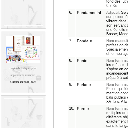
fond des luth
0.7 Ko
6.
Fondamental
Adjectif.
Se d
que puisse é
vibrant dans
son servant 
une échelle 
Basse; Mod
7.
Fondeur
Nom masculi
profession d
Spécialement,
et le moulag
8.
Fonte
Nom féminin
les métaux. 
Logiciels ludiques pour
s'opère en cou
incandescent
apprendre la musique.
préparé à cet
Cliquez ici pour jouer.
9.
Forlane
Nom féminin
Frioul, qui é
mention conn
bals publics
XVIIe s. A l
10.
Forme
Nom féminin
multiples de 
différents ob
exactement l
dans le lan