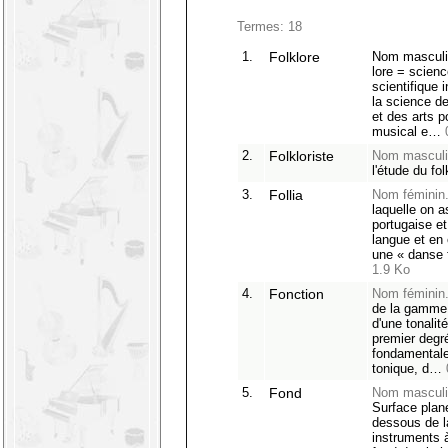
Termes: 18
1.
Folklore
Nom masculin
lore = scien
scientifique 
la science d
et des arts p
musical e…
2.
Folkloriste
Nom masculi
l'étude du fol
3.
Follia
Nom féminin
laquelle on a
portugaise et
langue et en
une « danse 
1.9 Ko
4.
Fonction
Nom féminin
de la gamme 
d'une tonalit
premier degré
fondamentale
tonique, d…
5.
Fond
Nom masculi
Surface plan
dessous de l
instruments 