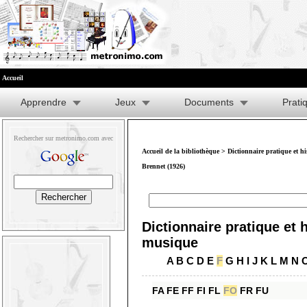
Accueil
Apprendre
Jeux
Documents
Prati
Rechercher sur metronimo.com avec
Accueil de la bibliothèque
>
Dictionnaire pratique et h
Brennet (1926)
Dictionnaire pratique et h
musique
A
B
C
D
E
F
G
H
I
J
K
L
M
N
FA
FE
FF
FI
FL
FO
FR
FU