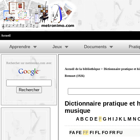
Accueil
Apprendre
Jeux
Documents
Prati
Rechercher sur metronimo.com avec
Accueil de la bibliothèque
>
Dictionnaire pratique et h
Brennet (1926)
Dictionnaire pratique et h
musique
A
B
C
D
E
F
G
H
I
J
K
L
M
N
FA
FE
FF
FI
FL
FO
FR
FU