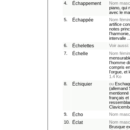
4.
Échappement
Nom mascu
piano, qui
avec le ma
5.
Échappée
Nom fémin
artifice co
notes princ
l'harmonie,
intervalle
6.
Échelettes
Voir aussi:
7.
Échelle
Nom fémin
mensurable
l'homme di
compris ent
l'orgue, et
1.4 Ko
8.
Échiquier
ou
Eschaqu
(allemand 
mentionné 
français et
ressembla
Clavicemb
9.
Écho
Nom mascu
10.
Éclat
Nom mascu
Brusque ex