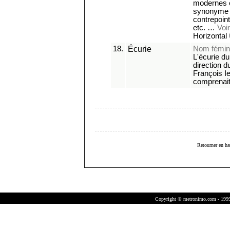
modernes 
synonyme de
contrepoint
etc. …
Voir
Horizontal
18.
Écurie
Nom fémin
L'écurie d
direction 
François Ie
comprenai
Retourner en ha
Copyright © metronimo.com - 1999-