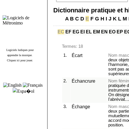
Dictionnaire pratique et 
A
B
C
D
E
F
G
H
I
J
K
L
M
EC
EF
EG
EI
EL
EM
EN
EO
EP
E
Termes: 18
Logiciels ludiques pour
1.
Écart
Nom mascu
apprendre la musique.
deux objet
Cliquez ici pour jouer.
l'harmonie,
sont pas ad
supérieure
2.
Échancrure
Nom fémin
pratiquée 
instruments
On désigne
l'abréviat
3.
Échange
Nom mascu
deux parti
mutuelleme
accord mod
position.