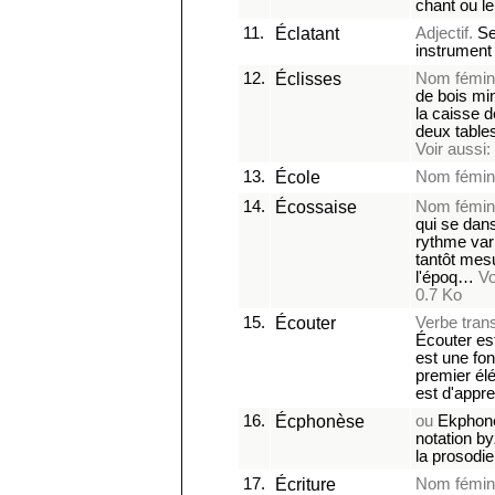
chant ou le
11.
Éclatant
Adjectif.
Se 
instrument
12.
Éclisses
Nom féminin
de bois min
la caisse d
deux table
Voir aussi:
13.
École
Nom fémin
14.
Écossaise
Nom fémin
qui se dans
rythme vari
tantôt mesu
l'époq…
Vo
0.7 Ko
15.
Écouter
Verbe transi
Écouter est
est une fon
premier él
est d'appre
16.
Écphonèse
ou
Ekphoné
notation b
la prosodi
17.
Écriture
Nom fémin