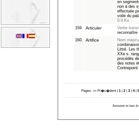
en segments
non à des sy
effectuée p
voile du pal
0.9 Ko
159.
Articuler
Verbe transit
reconnaître
160.
Artifice
Nom mascul
combinaiso
Littré. Les 
XXe s. rang
procédés de
des notes 
Contrepoint
Pages:
<< Pr�c�dent
|
1
|
2
|
3
|
4
|
Retourner en haut de 