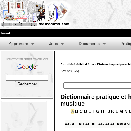
Accueil
Apprendre
Jeux
Documents
Prati
Rechercher sur metronimo.com avec
Accueil de la bibliothèque
>
Dictionnaire pratique et h
Brennet (1926)
Dictionnaire pratique et h
musique
A
B
C
D
E
F
G
H
I
J
K
L
M
N
AB
AC
AD
AE
AF
AG
AI
AL
AM
AN