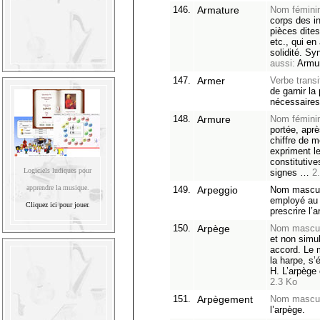
146.
Armature
Nom fémini
corps des i
pièces dite
etc., qui en 
solidité. S
aussi:
Armu
147.
Armer
Verbe transit
de garnir la
nécessaires 
148.
Armure
Nom fémini
portée, aprè
chiffre de 
expriment le
constitutiv
Logiciels ludiques pour
signes …
2
apprendre la musique.
149.
Arpeggio
Nom masculi
employé au 
Cliquez ici pour jouer.
prescrire l’
150.
Arpège
Nom mascul
et non simu
accord. Le m
la harpe, s’
H. L’arpège
2.3 Ko
151.
Arpègement
Nom mascul
l’arpège.