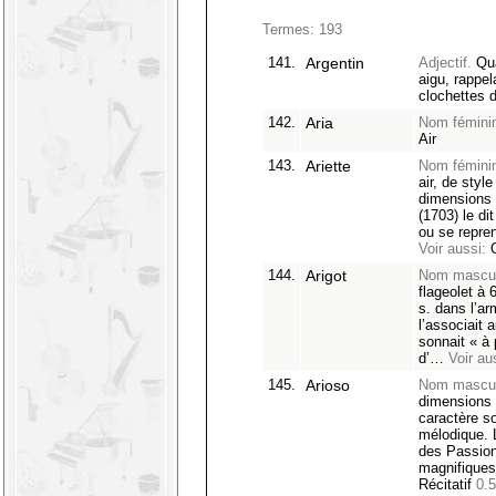
Termes: 193
141.
Argentin
Adjectif.
Qua
aigu, rappel
clochettes d
142.
Aria
Nom féminin 
Air
143.
Ariette
Nom féminin
air, de styl
dimensions 
(1703) le di
ou se repr
Voir aussi:
O
144.
Arigot
Nom mascul
flageolet à
s. dans l’a
l’associait 
sonnait « à 
d’…
Voir au
145.
Arioso
Nom masculi
dimensions d
caractère so
mélodique. 
des Passion
magnifiqu
Récitatif
0.