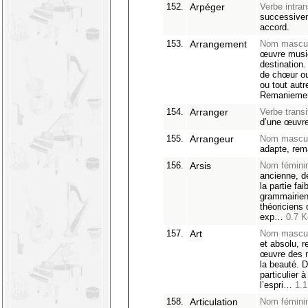
152.
Arpéger
Verbe intrans
successivem
accord.
153.
Arrangement
Nom mascul
œuvre music
destination.
de chœur ou
ou tout autr
Remanieme
154.
Arranger
Verbe transit
d’une œuvre
155.
Arrangeur
Nom mascul
adapte, rem
156.
Arsis
Nom fémini
ancienne, d
la partie fa
grammairien
théoriciens 
exp…
0.7 K
157.
Art
Nom mascul
et absolu, 
œuvre des 
la beauté. D
particulier 
l’espri…
1.1
158.
Articulation
Nom fémini