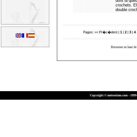
dont la que
crochets. El
double croc
Pages:
<< Pr�c�dent
|
1
|
2
|
3
|
4
Retourner en haut de 
Copyright © metronimo.com - 1999-2