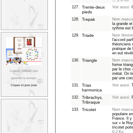
127.
Trente-deux
Voir aussi:
O
pieds
128.
Trepak
Nom mascul
la grande et
rythme est b
129.
Triade
Nom fémini
l'accord par
théoriciens 
pratique de 
en eut révél
130.
Triangle
Nom mascul
forme triang
par le choc
Logiciels ludiques pour
métal. On t
par une co
apprendre la musique.
131.
Trias
Voir aussi:
T
Cliquez ici pour jouer.
harmonica
132.
Tribrachys,
Voir aussi:
P
Tribraque
133.
Tricotet
Nom mascul
populaire e
France. Il 
sur « le Ro
tricotet poi
0.2 Ko