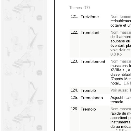
Termes: 177
121.
Treizième
Nom fémini
redoublemen
octave et un
122.
Tremblant
Nom mascul
de l'harmon
soupape ou 
éventail, pla
voie d'air e
0.8 Ko
123.
Tremblement
Nom mascul
musiciens f
XVIIIe s., 
dissemblable
D'après Mer
notai…
1.6
124.
Tremblé
Voir aussi:
T
125.
Tremolando
Adjectif ital
tremolo.
126.
Tremolo
Nom masculi
rapide du m
appartient 
instruments 
dû au mécan
…
2.6 Ko