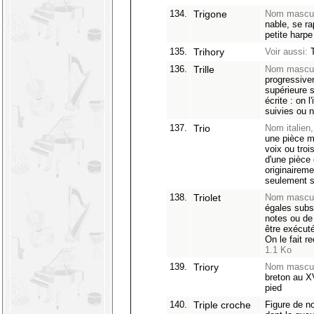
134.
Trigone
Nom mascul
nable, se ra
petite harpe
135.
Trihory
Voir aussi:
T
136.
Trille
Nom mascul
progressive
supérieure s
écrite : on l
suivies ou 
137.
Trio
Nom italien,
une pièce mu
voix ou troi
d'une pièce
originaireme
seulement s
138.
Triolet
Nom mascul
égales subs
notes ou de
être exécut
On le fait 
1.1 Ko
139.
Triory
Nom mascul
breton au X
pied
140.
Triple croche
Figure de n