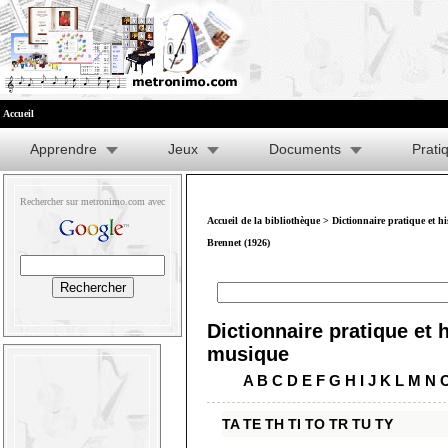
Accueil
Apprendre
Jeux
Documents
Prati
Rechercher sur metronimo.com avec
Accueil de la bibliothèque
>
Dictionnaire pratique et h
Brennet (1926)
Dictionnaire pratique et h
musique
A
B
C
D
E
F
G
H
I
J
K
L
M
N
TA
TE
TH
TI
TO
TR
TU
TY