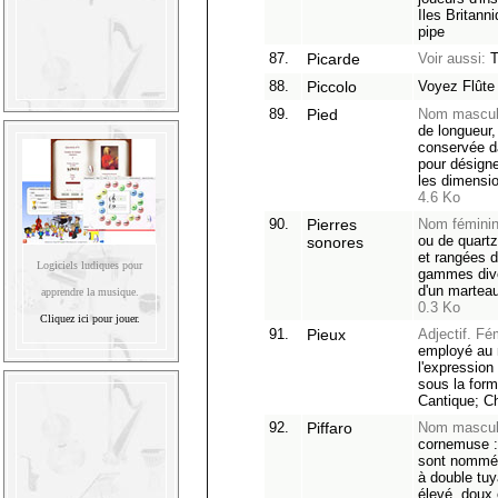
Iles Britann
pipe
87.
Picarde
Voir aussi:
T
88.
Piccolo
Voyez Flûte 
89.
Pied
Nom mascul
de longueur,
conservée da
pour désigne
les dimensi
4.6 Ko
90.
Pierres
Nom féminin
ou de quart
sonores
et rangées d
Logiciels ludiques pour
gammes dive
d'un marteau
apprendre la musique.
0.3 Ko
Cliquez ici pour jouer.
91.
Pieux
Adjectif. Fé
employé au
l'expression
sous la form
Cantique; Ch
92.
Piffaro
Nom masculin
cornemuse : 
sont nommés 
à double tuy
élevé, doux 