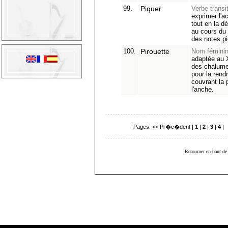
99.
Piquer
Verbe transit
exprimer l'a
tout en la d
au cours du 
des notes p
100.
Pirouette
Nom féminin
adaptée au 
des chalumea
pour la rendr
couvrant la 
l'anche.
Pages:
<< Pr�c�dent
|
1
|
2
|
3
|
4
|
Retourner en haut de 