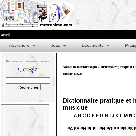
Accueil
Apprendre
Jeux
Documents
Prati
Rechercher sur metronimo.com avec
Accueil de la bibliothèque
>
Dictionnaire pratique et h
Brennet (1926)
Dictionnaire pratique et h
musique
A
B
C
D
E
F
G
H
I
J
K
L
M
N
PA
PE
PH
PI
PL
PN
PO
PP
PR
PS