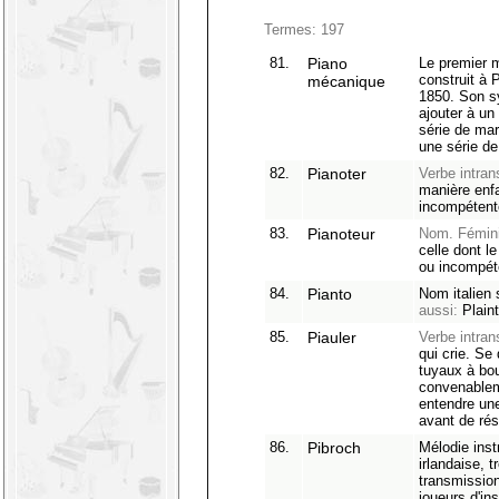
Termes: 197
81.
Piano
Le premier m
construit à 
mécanique
1850. Son s
ajouter à un
série de mar
une série d
82.
Pianoter
Verbe intrans
manière enfa
incompétent
83.
Pianoteur
Nom. Fémini
celle dont le
ou incompét
84.
Pianto
Nom italien 
aussi:
Plain
85.
Piauler
Verbe intrans
qui crie. Se 
tuyaux à bo
convenableme
entendre une
avant de rés
86.
Pibroch
Mélodie inst
irlandaise, 
transmission
joueurs d'in