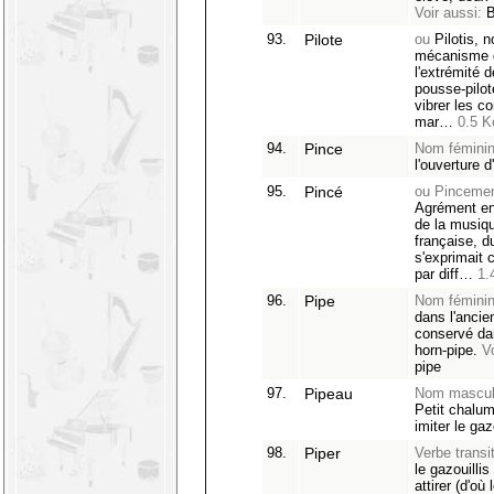
Voir aussi:
B
93.
Pilote
ou
Pilotis, 
mécanisme d
l'extrémité 
pousse-pilot
vibrer les c
mar…
0.5 K
94.
Pince
Nom féminin
l'ouverture 
95.
Pincé
ou Pincemen
Agrément en
de la musiq
française, d
s'exprimait 
par diff…
1.
96.
Pipe
Nom féminin
dans l'ancie
conservé dan
horn-pipe.
V
pipe
97.
Pipeau
Nom mascul
Petit chalum
imiter le gaz
98.
Piper
Verbe transit
le gazouilli
attirer (d'où