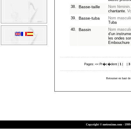
38.
Basse-taille
Nom féminin.
chantante.
Vo
39.
Basse-tuba
Nom masculi
Tuba
40.
Bassin
Nom masculi
d’un instrume
les ondes so
Embouchure
Pages:
<< Pr�c�dent
|
1
|
2
|
3
Retourner en haut de 
Copyright © metronimo.com - 1999-2