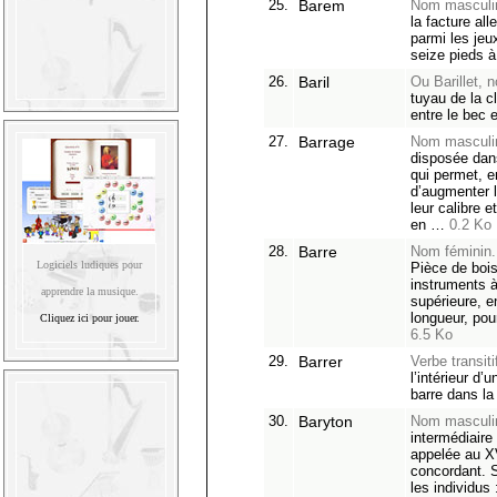
25.
Barem
Nom masculi
la facture al
parmi les jeu
seize pieds à
26.
Baril
Ou Barillet, 
tuyau de la cl
entre le bec e
27.
Barrage
Nom masculi
disposée dans
qui permet, e
d’augmenter 
leur calibre e
en …
0.2 Ko
28.
Barre
Nom féminin.
Logiciels ludiques pour
Pièce de bois 
instruments à
apprendre la musique.
supérieure, e
longueur, pour
Cliquez ici pour jouer.
6.5 Ko
29.
Barrer
Verbe transiti
l’intérieur d’
barre dans la
30.
Baryton
Nom masculi
intermédiaire 
appelée au X
concordant. 
les individus