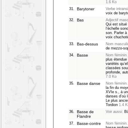
1.6 Ko
31.
Barytoner
Verbe intransi
voix de baryt
32.
Bas
Adjectif masc
Qui est situé 
l’échelle son
son. Parler à 
voix chucho
33.
Bas-dessus
Nom masculi
de mezzo-so
34.
Basse
Nom féminin.
plus étendue
variétés qu’e
classées sou
profonde, a
7.0 Ko
35.
Basse danse
Nom féminin.
la fin du moy
XVIe s., à un
danses d’où l
Le plus ancie
Tordion
1.4 K
36.
Basse de
Voir aussi:
Bû
Flandre
37.
Basse-contre
Nom féminin.
basse profon