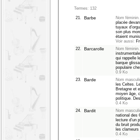
Termes: 132
21.
Barbe
Nom féminin.
placée devant
tuyaux d’orgu
son plus mord
étaient munis
Voir aussi:
Fr
22.
Barcarolle
Nom féminin.
instrumentale
qui rappelle
barque glissa
populaire ch
0.9 Ko
23.
Barde
Nom masculi
les Celtes. L
Bretagne et e
moyen âge, côt
politique. De
0.4 Ko
24.
Bardit
Nom masculi
national des
lecture d’un 
du bruit prod
les clameurs
0.4 Ko