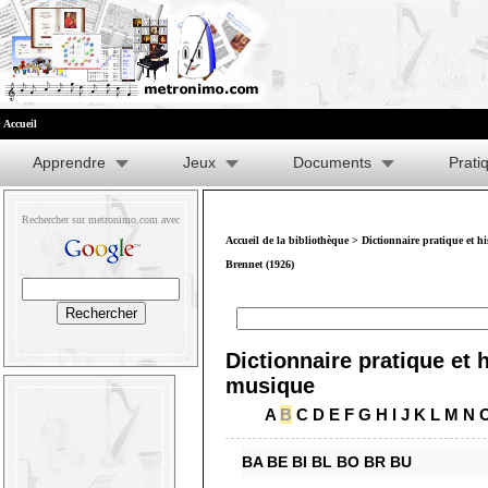
Accueil
Apprendre
Jeux
Documents
Prati
Rechercher sur metronimo.com avec
Accueil de la bibliothèque
>
Dictionnaire pratique et h
Brennet (1926)
Dictionnaire pratique et h
musique
A
B
C
D
E
F
G
H
I
J
K
L
M
N
BA
BE
BI
BL
BO
BR
BU