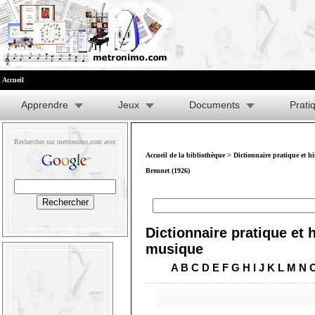
Accueil
Apprendre
Jeux
Documents
Prati
Rechercher sur metronimo.com avec
Accueil de la bibliothèque
>
Dictionnaire pratique et h
Brennet (1926)
Dictionnaire pratique et h
musique
A
B
C
D
E
F
G
H
I
J
K
L
M
N