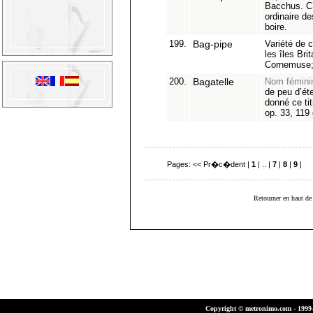
Bacchus. C’e
ordinaire d
boire.
199.
Bag-pipe
Variété de
les îles Bri
Cornemuse;
200.
Bagatelle
Nom fémini
de peu d’ét
donné ce ti
op. 33, 119 
Pages:
<< Pr�c�dent
|
1
| .. |
7
|
8
|
9
|
10
Retourner en haut de 
Copyright © metronimo.com - 1999-2