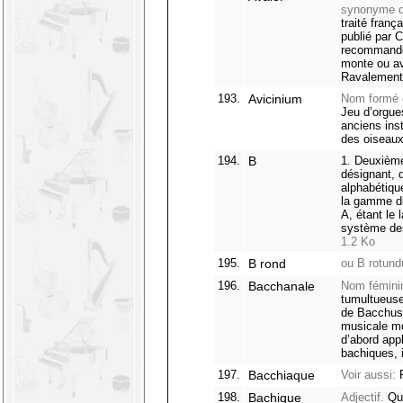
synonyme d
traité franç
publié par 
recommande 
monte ou 
Ravalemen
193.
Avicinium
Nom formé 
Jeu d’orgue
anciens inst
des oiseaux
194.
B
1. Deuxième 
désignant, 
alphabétiqu
la gamme di
A, étant le 
système de
1.2 Ko
195.
B rond
ou B rotun
196.
Bacchanale
Nom fémini
tumultueuse
de Bacchus.
musicale mo
d’abord app
bachiques,
197.
Bacchiaque
Voir aussi:
P
198.
Bachique
Adjectif.
Qui