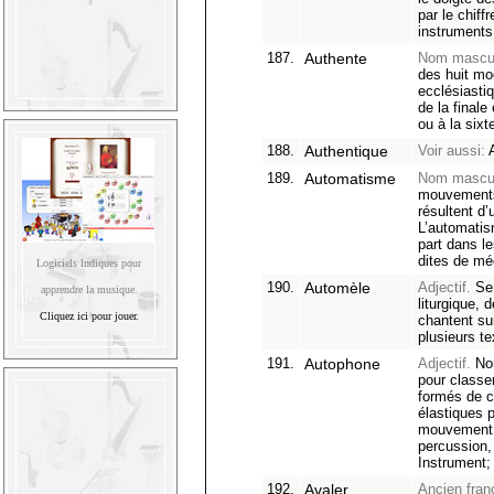
par le chiff
instruments
187.
Authente
Nom mascul
des huit mo
ecclésiastiq
de la finale
ou à la sixt
188.
Authentique
Voir aussi:
A
189.
Automatisme
Nom mascul
mouvements
résultent d’
L’automatis
part dans l
dites de 
Logiciels ludiques pour
190.
Automèle
Adjectif.
Se 
apprendre la musique.
liturgique, 
Cliquez ici pour jouer.
chantent s
plusieurs te
191.
Autophone
Adjectif.
Nom
pour classe
formés de c
élastiques p
mouvement v
percussion
Instrument
192.
Avaler
Ancien franç