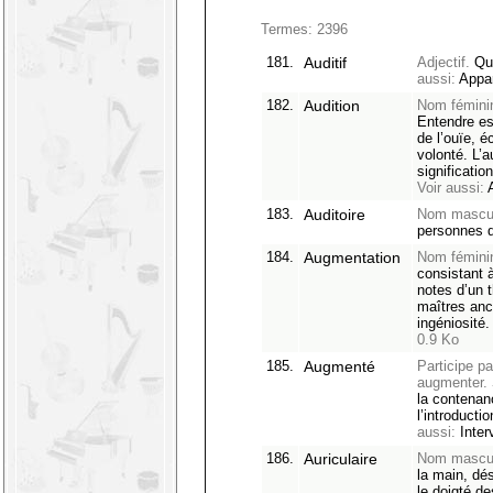
Termes: 2396
181.
Auditif
Adjectif.
Qui
aussi:
Appar
182.
Audition
Nom fémini
Entendre est
de l’ouïe, é
volonté. L’
significatio
Voir aussi:
A
183.
Auditoire
Nom mascul
personnes q
184.
Augmentation
Nom fémini
consistant à
notes d’un 
maîtres anc
ingéniosité
0.9 Ko
185.
Augmenté
Participe pa
augmenter.
la contenan
l’introducti
aussi:
Inter
186.
Auriculaire
Nom mascul
la main, dés
le doigté de