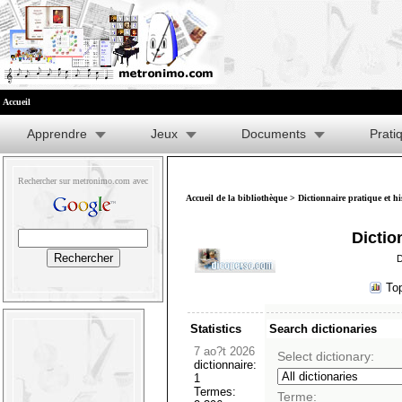
Accueil
Apprendre
Jeux
Documents
Prati
Rechercher sur metronimo.com avec
Accueil de la bibliothèque
>
Dictionnaire pratique et h
Dictio
D
To
Statistics
Search dictionaries
7 ao?t 2026
Select dictionary:
dictionnaire:
1
Termes:
Terme: